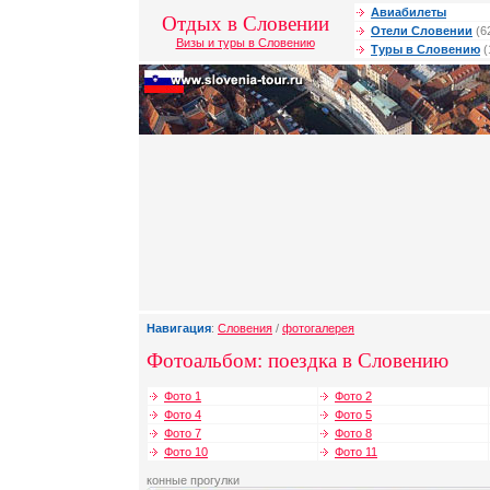
Авиабилеты
Отдых в Словении
Отели Словении
(6
Визы и туры в Словению
Туры в Словению
(
Навигация
:
Словения
/
фотогалерея
Фотоальбом: поездка в Словению
Фото 1
Фото 2
Фото 4
Фото 5
Фото 7
Фото 8
Фото 10
Фото 11
конные прогулки