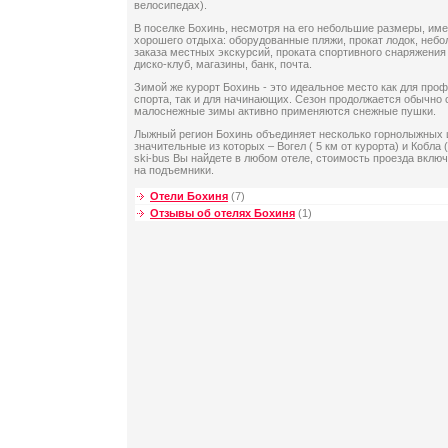
велосипедах).
В поселке Бохинь, несмотря на его небольшие размеры, им
хорошего отдыха: оборудованные пляжи, прокат лодок, неб
заказа местных экскурсий, проката спортивного снаряжения
диско-клуб, магазины, банк, почта.
Зимой же курорт Бохинь - это идеальное место как для про
спорта, так и для начинающих. Сезон продолжается обычно с
малоснежные зимы активно применяются снежные пушки.
Лыжный регион Бохинь объединяет несколько горнолыжных 
значительные из которых – Вогел ( 5 км от курорта) и Кобла 
ski-bus Вы найдете в любом отеле, стоимость проезда вклю
на подъемники.
Отели Бохиня
(7)
Отзывы об отелях Бохиня
(1)