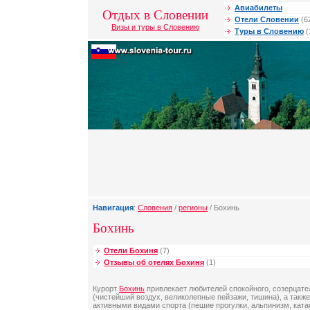
Авиабилеты
Отдых в Словении
Отели Словении
(6
Визы и туры в Словению
Туры в Словению
(
Навигация
:
Словения
/
регионы
/ Бохинь
Бохинь
Отели Бохиня
(7)
Отзывы об отелях Бохиня
(1)
Курорт
Бохинь
привлекает любителей спокойного, созерцате
(чистейший воздух, великолепные пейзажи, тишина), а также
активными видами спорта (пешие прогулки, альпинизм, ката