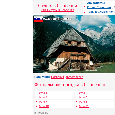
Авиабилеты
Отдых в Словении
Отели Словении
(6
Визы и туры в Словению
Туры в Словению
(
Навигация
:
Словения
/
фотогалерея
Фотоальбом: поездка в Словению
Фото 1
Фото 2
Фото 4
Фото 5
Фото 7
Фото 8
Фото 10
Фото 11
в Любляне