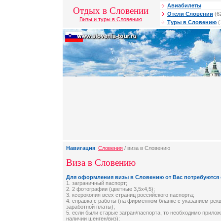
Авиабилеты
Отдых в Словении
Отели Словении
(6
Визы и туры в Словению
Туры в Словению
(
Навигация
:
Словения
/ виза в Словению
Виза в Словению
Для оформления визы в Словению от Вас потребуются
1. заграничный паспорт;
2. 2 фотографии (цветные 3,5х4,5);
3. ксерокопия всех страниц российского паспорта;
4. справка с работы (на фирменном бланке с указанием рек
заработной платы);
5. если были старые загран/паспорта, то необходимо прило
наличии шенген/виз);