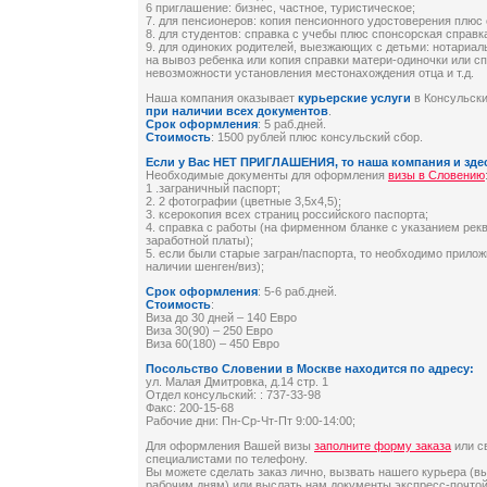
6 приглашение: бизнес, частное, туристическое;
7. для пенсионеров: копия пенсионного удостоверения плюс 
8. для студентов: справка с учебы плюс спонсорская справк
9. для одиноких родителей, выезжающих с детьми: нотариал
на вывоз ребенка или копия справки матери-одиночки или сп
невозможности установления местонахождения отца и т.д.
Наша компания оказывает
курьерские услуги
в Консульски
при наличии всех документов
.
Срок оформления
: 5 раб.дней.
Стоимость
: 1500 рублей плюс консульский сбор.
Если у Вас НЕТ ПРИГЛАШЕНИЯ, то наша компания и зде
Необходимые документы для оформления
визы в Словению
1 .заграничный паспорт;
2. 2 фотографии (цветные 3,5х4,5);
3. ксерокопия всех страниц российского паспорта;
4. справка с работы (на фирменном бланке с указанием рек
заработной платы);
5. если были старые загран/паспорта, то необходимо прило
наличии шенген/виз);
Срок оформления
: 5-6 раб.дней.
Стоимость
:
Виза до 30 дней – 140 Евро
Виза 30(90) – 250 Евро
Виза 60(180) – 450 Евро
Посольство Словении в Москве находится по адресу:
ул. Малая Дмитровка, д.14 стр. 1
Отдел консульский: : 737-33-98
Факс: 200-15-68
Рабочие дни: Пн-Ср-Чт-Пт 9:00-14:00;
Для оформления Вашей визы
заполните форму заказа
или с
специалистами по телефону.
Вы можете сделать заказ лично, вызвать нашего курьера (в
рабочим дням) или выслать нам документы экспресс-почтой