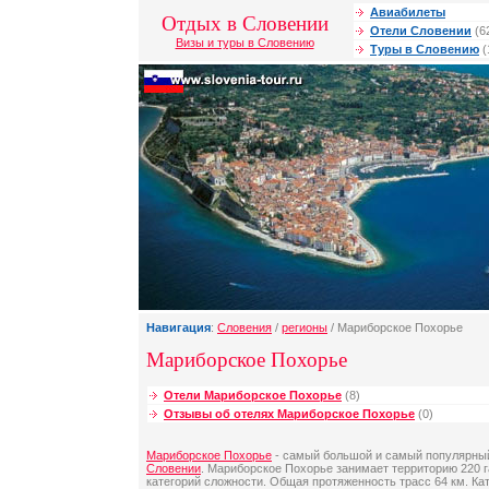
Авиабилеты
Отдых в Словении
Отели Словении
(6
Визы и туры в Словению
Туры в Словению
(
Навигация
:
Словения
/
регионы
/ Мариборское Похорье
Мариборское Похорье
Отели Мариборское Похорье
(8)
Отзывы об отелях Мариборское Похорье
(0)
Мариборское Похорье
- cамый большой и самый популярный
Словении
. Мариборское Похорье занимает территорию 220 г
категорий сложности. Общая протяженность трасс 64 км. Ка