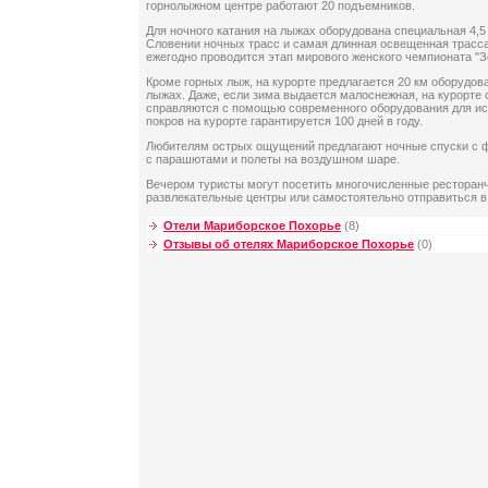
горнолыжном центре работают 20 подъемников.
Для ночного катания на лыжах оборудована специальная 4,5 
Словении ночных трасс и самая длинная освещенная трасса
ежегодно проводится этап мирового женского чемпионата "З
Кроме горных лыж, на курорте предлагается 20 км оборудова
лыжах. Даже, если зима выдается малоснежная, на курорте 
справляются с помощью современного оборудования для ис
покров на курорте гарантируется 100 дней в году.
Любителям острых ощущений предлагают ночные спуски с 
с парашютами и полеты на воздушном шаре.
Вечером туристы могут посетить многочисленные ресторанчи
развлекательные центры или самостоятельно отправиться в
Отели Мариборское Похорье
(8)
Отзывы об отелях Мариборское Похорье
(0)