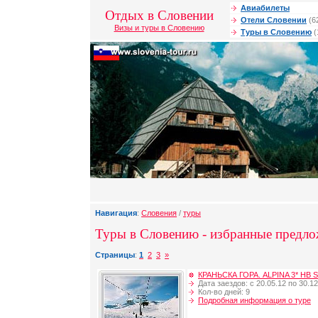
Авиабилеты
Отдых в Словении
Отели Словении
(6
Визы и туры в Словению
Туры в Словению
(
Навигация
:
Словения
/
туры
Туры в Словению - избранные предло
Страницы
:
1
2
3
»
КРАНЬСКА ГОРА. ALPINA 3* HB 
Дата заездов: с 20.05.12 по 30.12
Кол-во дней: 9
Подробная информация о туре