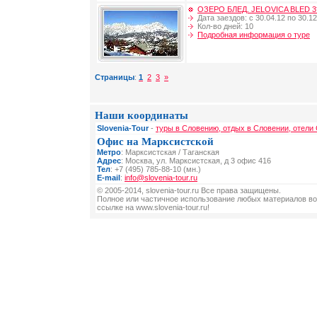
ОЗЕРО БЛЕД. JELOVICA BLED 3
Дата заездов: с 30.04.12 по 30.12
Кол-во дней: 10
Подробная информация о туре
Страницы
:
1
2
3
»
Наши координаты
Slovenia-Tour
-
туры в Словению, отдых в Словении, отели
Офис на Марксистской
Метро
: Марксистская / Таганская
Адрес
: Москва, ул. Марксистская, д 3 офис 416
Тел
: +7 (495) 785-88-10 (мн.)
E-mail
:
info@slovenia-tour.ru
© 2005-2014, slovenia-tour.ru Все права защищены.
Полное или частичное использование любых материалов во
ссылке на www.slovenia-tour.ru!