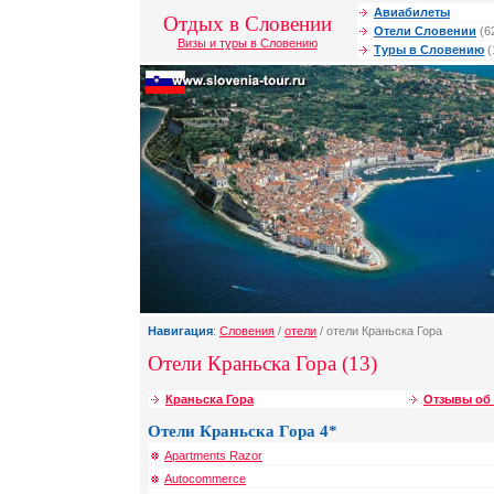
Авиабилеты
Отдых в Словении
Отели Словении
(6
Визы и туры в Словению
Туры в Словению
(
Навигация
:
Словения
/
отели
/ отели Краньска Гора
Отели Краньска Гора (13)
Краньска Гора
Отзывы об 
Отели Краньска Гора 4*
Apartments Razor
Autocommerce