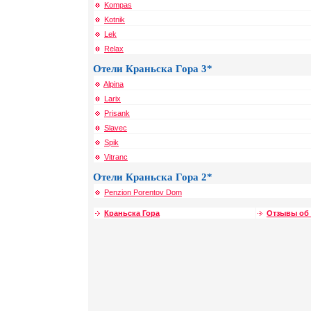
Kompas
Kotnik
Lek
Relax
Отели Краньска Гора 3*
Alpina
Larix
Prisank
Slavec
Spik
Vitranc
Отели Краньска Гора 2*
Penzion Porentov Dom
Краньска Гора
Отзывы об 