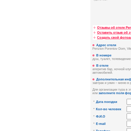
Отзывы об отеле Pe
Оставить отзыв об э
Создать свой фото
Адрес отеля
Penzion Porentov Dom, Vitr
В номере
душ, туалет, телевидение
В отеле
аперитив бар, ночной клу
автомобилей.
Дополнительная ин
завтрак и ужин – меню в 
Для организации тура в эт
или
заполните поля фо
*
Дата поездки
*
Кол-во человек
*
Ф.И.О
*
E-mail