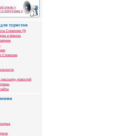
об отеле »
 о попутчике »
для туристов
рты Словении (9)
рах и фактах
ловении
и
нии
в Словении
ельности
 рассылку новостей
страны
 сайты
вении
охорье
Зрече