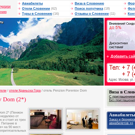
Авиабилеты
Виза в Словению
Фор
ении
Отели Словении
(62)
Поиск попутчика
(18)
Фот
ению
Туры в Словению
(16)
Отзывы о Словении
(11)
Кон
Добавить сай
тели
/
отели Краньска Гора
/ отель Penzion Porentov Dom
Виза в Сло
С приглашением 
v Dom (2*)
Без приглашения 
Dom 2* (Пенжон
Авиабилеты
 недалеко от
Заказ и брониро
к и стоит из трех
авиабилетов »»
t. Питание в
» на 90 мест.
епритязательных