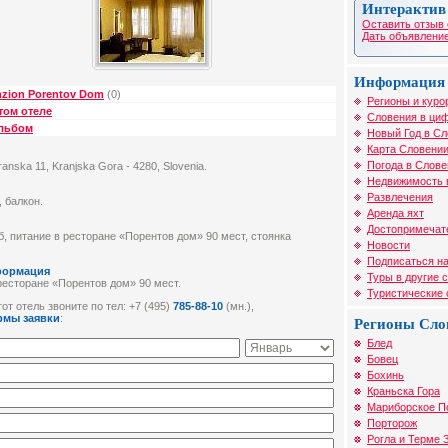
Интерактив
Оставить отзыв 
Дать объявление
Информация 
nzion Porentov Dom
(0)
Регионы и куро
том отеле
Словения в циф
альбом
Новый Год в С
Карта Словени
Погода в Слове
anska 11, Kranjska Gora - 4280, Slovenia.
Недвижимость 
Развлечения
, балкон.
Аренда яхт
Достопримечат
б, питание в ресторане «Порентов дом» 90 мест, стоянка
Новости
Подписаться на
формация
Туры в другие 
ресторане «Порентов дом» 90 мест.
Туристические
от отель звоните по тел: +7 (495)
785-88-10
(мн.),
рмы заявки
:
Регионы Сло
Блед
Бовец
Бохинь
Краньска Гора
Мариборское П
Порторож
Рогла и Терме 