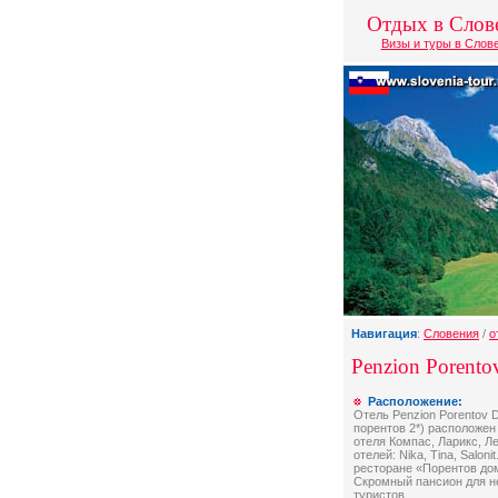
Отдых в Слов
Визы и туры в Слов
Навигация
:
Словения
/
о
Penzion Porento
Расположение:
Отель Penzion Porentov 
порентов 2*) расположен
отеля Компас, Ларикс, Ле
отелей: Nika, Tina, Saloni
ресторане «Порентов дом
Скромный пансион для н
туристов.