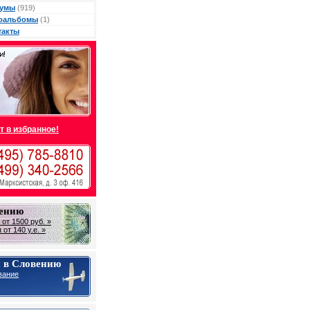
умы
(919)
оальбомы
(1)
такты
т в избранное!
вению
от 1500 руб. »
от 140 у.е. »
 в Словению
вание