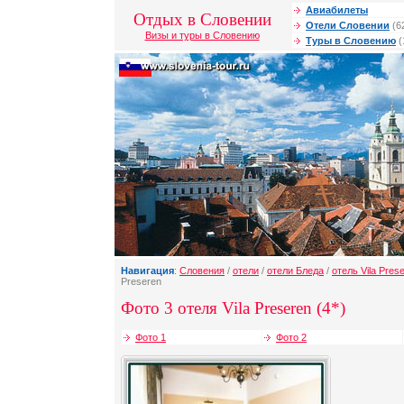
Авиабилеты
Отдых в Словении
Отели Словении
(6
Визы и туры в Словению
Туры в Словению
(
Навигация
:
Словения
/
отели
/
отели Бледа
/
отель Vila Pres
Preseren
Фото 3 отеля Vila Preseren (4*)
Фото 1
Фото 2