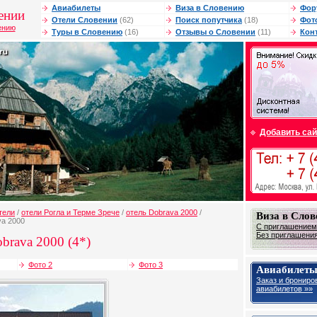
Авиабилеты
Виза в Словению
Фор
ении
Отели Словении
(62)
Поиск попутчика
(18)
Фот
ению
Туры в Словению
(16)
Отзывы о Словении
(11)
Кон
Добавить сай
тели
/
отели Рогла и Терме Зрече
/
отель Dobrava 2000
/
Виза в Сло
va 2000
С приглашением 
Без приглашения 
brava 2000 (4*)
Фото 2
Фото 3
Авиабилеты
Заказ и брониро
авиабилетов »»