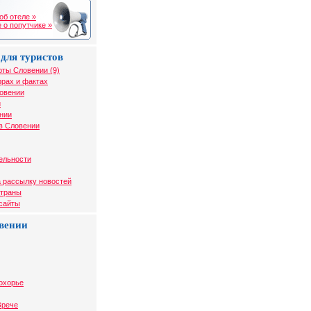
об отеле »
 о попутчике »
для туристов
рты Словении (9)
рах и фактах
ловении
и
нии
в Словении
ельности
 рассылку новостей
страны
 сайты
вении
охорье
Зрече