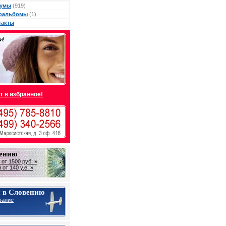
умы
(919)
оальбомы
(1)
такты
т в избранное!
вению
от 1500 руб. »
от 140 у.е. »
 в Словению
вание