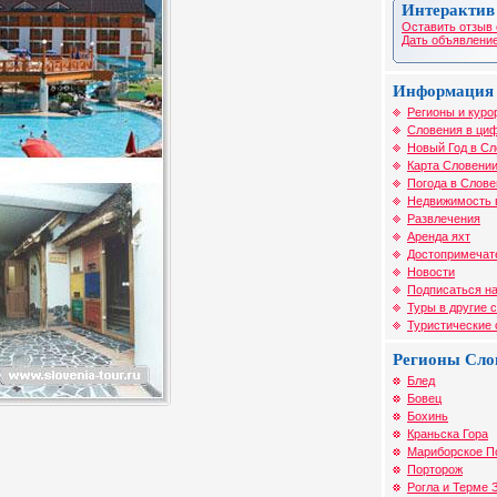
Интерактив
Оставить отзыв 
Дать объявление
Информация 
Регионы и куро
Словения в циф
Новый Год в С
Карта Словени
Погода в Слове
Недвижимость 
Развлечения
Аренда яхт
Достопримечат
Новости
Подписаться на
Туры в другие 
Туристические
Регионы Сло
Блед
Бовец
Бохинь
Краньска Гора
Мариборское П
Порторож
Рогла и Терме 