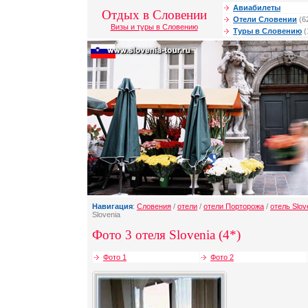
Авиабилеты
Отдых в Словении
Отели Словении
(6
Визы и туры в Словению
Туры в Словению
(
Навигация
:
Словения
/
отели
/
отели Порторожа
/
отель Slov
Slovenia
Фото 3 отеля Slovenia (4*)
Фото 1
Фото 2