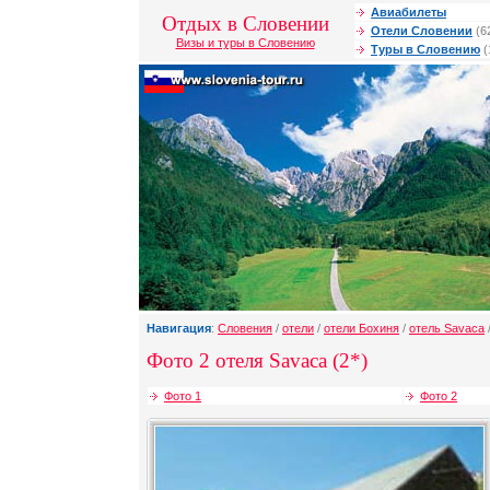
Авиабилеты
Отдых в Словении
Отели Словении
(6
Визы и туры в Словению
Туры в Словению
(
Навигация
:
Словения
/
отели
/
отели Бохиня
/
отель Savaca
Фото 2 отеля Savaca (2*)
Фото 1
Фото 2