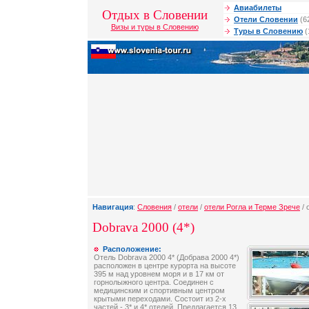
Авиабилеты
Отдых в Словении
Отели Словении
(6
Визы и туры в Словению
Туры в Словению
(
Навигация
:
Словения
/
отели
/
отели Рогла и Терме Зрече
/ 
Dobrava 2000 (4*)
Расположение:
Отель Dobrava 2000 4* (Добрава 2000 4*)
расположен в центре курорта на высоте
395 м над уровнем моря и в 17 км от
горнолыжного центра. Соединен с
медицинским и спортивным центром
крытыми переходами. Состоит из 2-х
частей - 3* и 4* отелей. Предлагается 13