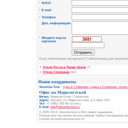
*
Ф.И.О
*
E-mail
*
Телефон
Доп. информация
*
Введите код на
картинке
Поля, отмеченные звездочкой (*) обязательны для заполнен
Отели Рогла и Терме Зрече
(7)
Отели Словении
(62)
Наши координаты
Slovenia-Tour
-
туры в Словению, отдых в Словении, отели
Офис на Марксистской
Метро
: Марксистская / Таганская
Адрес
: Москва, ул. Марксистская, д 3 офис 416
Тел
: +7 (495) 785-88-10 (мн.)
E-mail
:
info@slovenia-tour.ru
© 2005-2014, slovenia-tour.ru Все права защищены.
Полное или частичное использование любых материалов во
ссылке на www.slovenia-tour.ru!