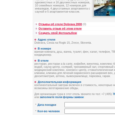
одноместных и 16 двухместных номеров,
10 семейных номеров, 12 номеров для
инвалидов, 4 двухэтажных апартамента с
сауной и 5 апартаментов-классик.
Отзывы об отеле Dobrava 2000
(0)
Оставить отзыв об этом отеле
Создать свой фотоальбом
Адрес отеля
Dobrava, Cesta na Roglo 15, Zrece, Slovenia.
В номере
ванная комната, душ, ванна, туалет, фен, халат, телефон, ТВ
кондиционер.
В отеле
ресторан, ресторан a la carte, кофейня, винотека, комплекс
водой, сауна-центр, солярий, тренажерный зал, спортивный 
медицинский комплекс, конгресс-центр, стоматологическая 
клиники, клиника для лечения варикозного расширения вен, 
дензитометрия, аптека, лыжехранилище, парковка, гараж.
Дополнительная информация
континентальный завтрак включен в стоимость, некоторые 
возможны вегетарианские обеды.
Для организации тура в этот отель звоните по тел: +7 (495)
7
или
заполните поля формы заявки
:
*
Дата поездки
*
Кол-во человек