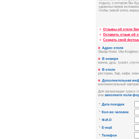
отдыху, о котором Вы бу
удовольствием вспомина
чтобы зимой опять верну
Отзывы об отеле Slav
Оставить отзыв об э
Создать свой фото
Адрес отеля
Slavija Hotel, Vita Kraigher
В номере
ванна, душ, туалет, спут
В отеле
ресторан, бар, кафе, ком
Дополнительная ин
континентальный завтрак
Для организации тура в эт
или
заполните поля фо
*
Дата поездки
*
Кол-во человек
*
Ф.И.О
*
E-mail
*
Телефон