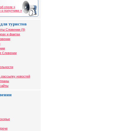
об отеле »
 о попутчике »
для туристов
рты Словении (9)
рах и фактах
ловении
и
нии
в Словении
ельности
 рассылку новостей
страны
 сайты
вении
охорье
Зрече