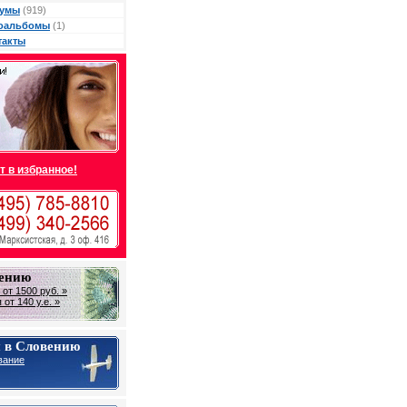
умы
(919)
оальбомы
(1)
такты
т в избранное!
вению
от 1500 руб. »
от 140 у.е. »
 в Словению
вание