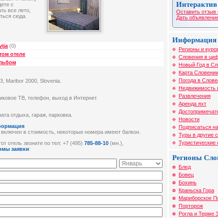
Интерактив
дете с
ть все лето,
Оставить отзыв 
ться сюда.
Дать объявление
Информация 
ija
(0)
Регионы и куро
том отеле
Словения в циф
альбом
Новый Год в С
Карта Словени
Погода в Слове
j 3, Maribor 2000, Slovenia.
Недвижимость 
Развлечения
никовое ТВ, телефон, выход в Интернет.
Аренда яхт
Достопримечат
ната отдыха, гараж, парковка.
Новости
формация
Подписаться на
 включен в стоимость, некоторые номера имеют балкон.
Туры в другие 
Туристические
от отель звоните по тел: +7 (495)
785-88-10
(мн.),
рмы заявки
:
Регионы Сло
Блед
Бовец
Бохинь
Краньска Гора
Мариборское П
Порторож
Рогла и Терме 