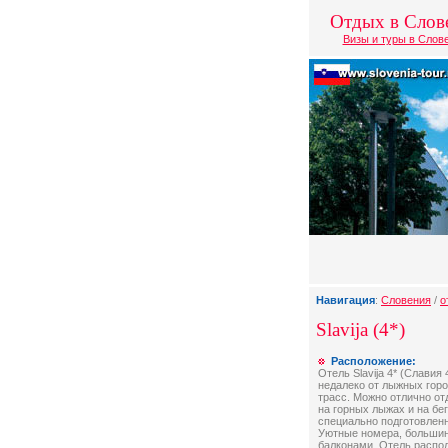
Отдых в Слов
Визы и туры в Слов
Навигация
:
Словения
/
о
Slavija (4*)
Расположение:
Отель Slavija 4* (Славия
недалеко от лыжных гор
трасс. Можно отлично от
на горных лыжах и на бе
специально подготовлен
Уютные номера, большин
балконами. Отель распол