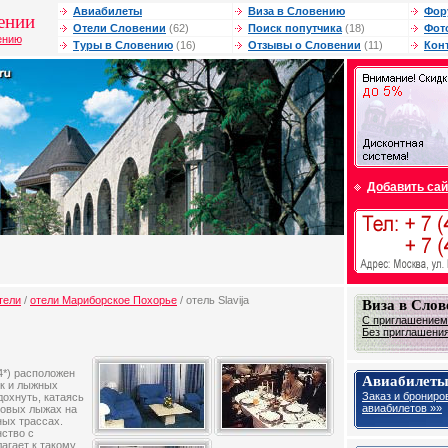
Авиабилеты
Виза в Словению
Фор
ении
Отели Словении
(62)
Поиск попутчика
(18)
Фот
ению
Туры в Словению
(16)
Отзывы о Словении
(11)
Кон
Добавить сай
тели
/
отели Мариборское Похорье
/ отель Slavija
Виза в Сло
С приглашением 
Без приглашения 
 4*) расположен
Авиабилеты
ок и лыжных
Заказ и брониро
дохнуть, катаясь
авиабилетов »»
говых лыжах на
ных трассах.
ство с
агает к такому