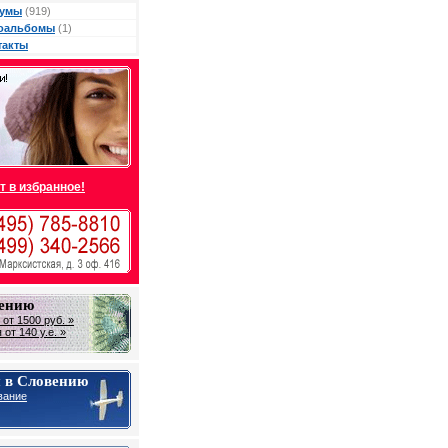
умы
(919)
оальбомы
(1)
такты
т в избранное!
вению
от 1500 руб. »
от 140 у.е. »
 в Словению
вание