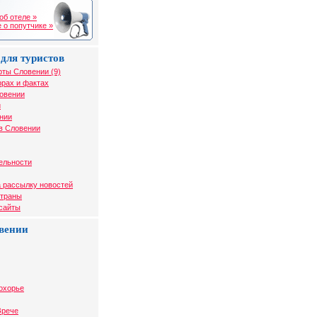
об отеле »
 о попутчике »
для туристов
рты Словении (9)
рах и фактах
ловении
и
нии
в Словении
ельности
 рассылку новостей
страны
 сайты
вении
охорье
Зрече