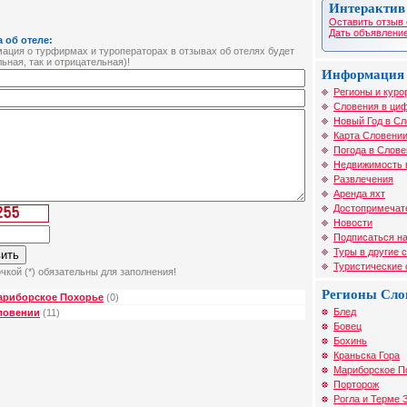
Интерактив
Оставить отзыв 
Дать объявление
 об отеле:
ция о турфирмах и туроператорах в отзывах об отелях будет
ьная, так и отрицательная)!
Информация 
Регионы и куро
Словения в циф
Новый Год в С
Карта Словени
Погода в Слове
Недвижимость 
Развлечения
Аренда яхт
Достопримечат
Новости
Подписаться на
Туры в другие 
Туристические
чкой (*) обязательны для заполнения!
Регионы Сло
ариборское Похорье
(0)
Блед
ловении
(11)
Бовец
Бохинь
Краньска Гора
Мариборское П
Порторож
Рогла и Терме 