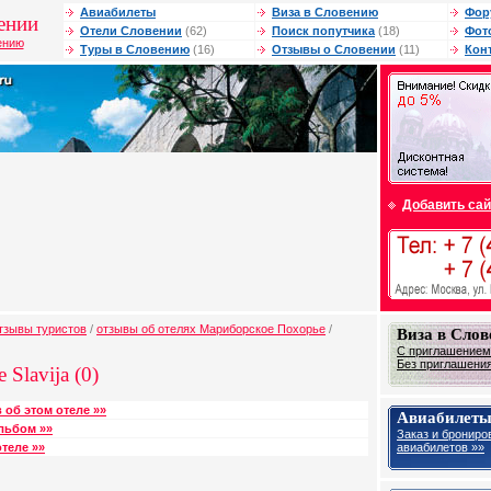
Авиабилеты
Виза в Словению
Фор
ении
Отели Словении
(62)
Поиск попутчика
(18)
Фот
ению
Туры в Словению
(16)
Отзывы о Словении
(11)
Кон
Добавить сай
тзывы туристов
/
отзывы об отелях Мариборское Похорье
/
Виза в Сло
С приглашением 
Без приглашения 
Slavija (0)
 об этом отеле »»
Авиабилеты
льбом »»
Заказ и брониро
авиабилетов »»
теле »»