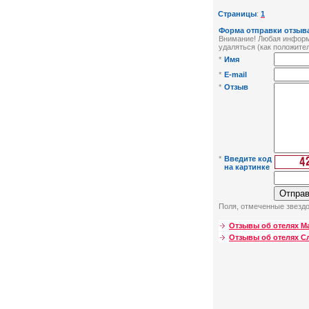
Страницы
:
1
Форма отправки отзыва
Внимание! Любая информа
удаляться (как положител
*
Имя
*
E-mail
*
Отзыв
*
Введите код
на картинке
Поля, отмеченные звездо
Отзывы об отелях М
Отзывы об отелях С