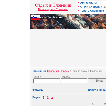
Авиабилеты
Отдых в Словении
Отели Словении
(6
Визы и туры в Словению
Туры в Словению
(
Навигация
:
Словения
/
форум
/ Горные лыжи в Словении
Логин:
Пароль:
Форумы
Ответы
Прос
Pages
:
1
2
»
0
4