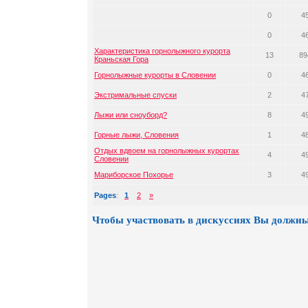
0
4
0
4
Характеристика горнолыжного курорта
13
89
Краньская Гора
Горнолыжные курорты в Словении
0
4
Экстримальные спуски
2
4
Лыжи или сноуборд?
8
4
Горные лыжи, Словения
1
4
Отдых вдвоем на горнолыжных курортах
4
4
Словении
Мариборское Похорье
3
4
Pages
:
1
2
»
Чтобы участвовать в дискуссиях Вы должны