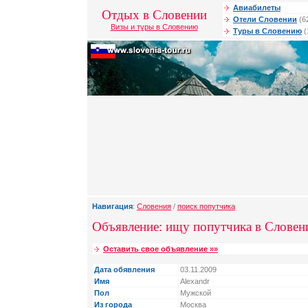
Авиабилеты
Отдых в Словении
Отели Словении
(6
Визы и туры в Словению
Туры в Словению
(
Навигация
:
Словения
/
поиск попутчика
Объявление: ищу попутчика в Слове
Оставить свое объявление »»
Дата обявления
03.11.2009
Имя
Alexandr
Пол
Мужской
Из города
Москва