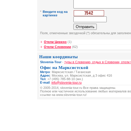
*
Введите код на
картинке
Поля, отмеченные звездочкой (*) обязательны для заполнен
Отели Церкно
(1)
Отели Словении
(62)
Наши координаты
Slovenia-Tour
-
туры в Словению, отдых в Словении, отели
Офис на Марксистской
Метро
: Марксистская / Таганская
Адрес
: Москва, ул. Марксистская, д 3 офис 416
Тел
: +7 (495) 785-88-10 (мн.)
E-mail
:
info@slovenia-tour.ru
© 2005-2014, slovenia-tour.ru Все права защищены.
Полное или частичное использование любых материалов во
ссылке на www.slovenia-tour.ru!