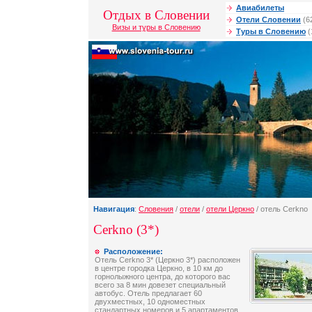
Авиабилеты
Отдых в Словении
Отели Словении
(6
Визы и туры в Словению
Туры в Словению
(
Навигация
:
Словения
/
отели
/
отели Церкно
/ отель Cerkno
Cerkno (3*)
Расположение:
Отель Cerkno 3* (Церкно 3*) расположен
в центре городка Церкно, в 10 км до
горнолыжного центра, до которого вас
всего за 8 мин довезет специальный
автобус. Отель предлагает 60
двухместных, 10 одноместных
стандартных номеров и 5 апартаментов.