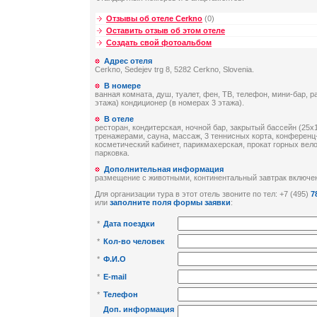
Отзывы об отеле Cerkno
(0)
Оставить отзыв об этом отеле
Создать свой фотоальбом
Адрес отеля
Cerkno, Sedejev trg 8, 5282 Cerkno, Slovenia.
В номере
ванная комната, душ, туалет, фен, ТВ, телефон, мини-бар, ра
этажа) кондиционер (в номерах 3 этажа).
В отеле
ресторан, кондитерская, ночной бар, закрытый бассейн (25х1
тренажерами, сауна, массаж, 3 теннисных корта, конференц-
косметический кабинет, парикмахерская, прокат горных ве
парковка.
Дополнительная информация
размещение с животными, континентальный завтрак включен
Для организации тура в этот отель звоните по тел: +7 (495)
7
или
заполните поля формы заявки
:
*
Дата поездки
*
Кол-во человек
*
Ф.И.О
*
E-mail
*
Телефон
Доп. информация