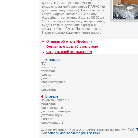
дорогу. Гости отеля пользуются
инфраструктурой комплекса ПАЛАС (за
дополнительную плату). Развлечение и
спорт: Сервис, включенный в цену:
бассейны, тренажерный зал (с 08:00 до
12:00), вход на пляж, вход на дискотеку,
вход в казино, утренняя зарядка и
аквааэробика. Пляж: Пляж комплекса
Паласе, расположенный через дорогу.
Отзывы об отеле Neptun
(2)
Оставить отзыв об этом отеле
Создать свой фотоальбом
В номере
TV
мини-бар
телефон
ванна
душ
балкон/терраса
туалет
раковина
В отеле
закрытый бассейн
ресторан
фитнес центр
детская площадка
детский клуб
лечение
салон красоты
Для организации тура в этот отель звоните по тел: +7 (495)
7
или
заполните поля формы заявки
: