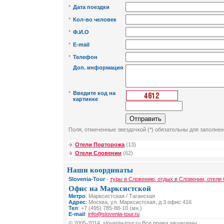
*
Дата поездки
*
Кол-во человек
*
Ф.И.О
*
E-mail
*
Телефон
Доп. информация
*
Введите код на
картинке
Поля, отмеченные звездочкой (*) обязательны для заполнен
Отели Порторожа
(13)
Отели Словении
(62)
Наши координаты
Slovenia-Tour
-
туры в Словению, отдых в Словении, отели
Офис на Марксистской
Метро
: Марксистская / Таганская
Адрес
: Москва, ул. Марксистская, д 3 офис 416
Тел
: +7 (495) 785-88-10 (мн.)
E-mail
:
info@slovenia-tour.ru
© 2005-2014, slovenia-tour.ru Все права защищены.