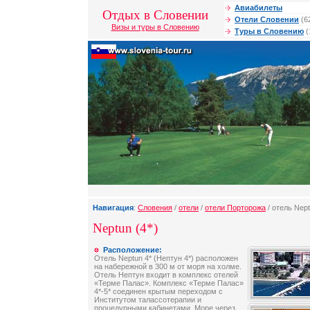
Авиабилеты
Отдых в Словении
Отели Словении
(6
Визы и туры в Словению
Туры в Словению
(
Навигация
:
Словения
/
отели
/
отели Порторожа
/ отель Nep
Neptun (4*)
Расположение:
Отель Neptun 4* (Нептун 4*) расположен
на набережной в 300 м от моря на холме.
Отель Нептун входит в комплекс отелей
«Терме Палас». Комплекс «Терме Палас»
4*-5* соединен крытым переходом с
Институтом талассотерапии и
процедурными кабинетами. Море через