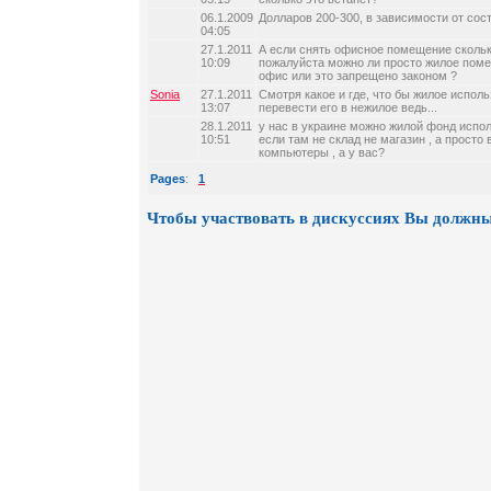
06.1.2009
Долларов 200-300, в зависимости от сос
04:05
27.1.2011
А если снять офисное помещение скольк
10:09
пожалуйста можно ли просто жилое пом
офис или это запрещено законом ?
Sonia
27.1.2011
Смотря какое и где, что бы жилое испол
13:07
перевести его в нежилое ведь...
28.1.2011
у нас в украине можно жилой фонд испол
10:51
если там не склад не магазин , а просто
компьютеры , а у вас?
Pages
:
1
Чтобы участвовать в дискуссиях Вы должны