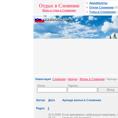
Авиабилеты
Отдых в Словении
Отели Словении
(6
Визы и туры в Словению
Туры в Словению
(
Навигация
:
Словения
/
форум
/
Жизнь в Словении
/ Аренда
Логин:
Пароль:
Автор
Дата
Аренда жилья в Словении
Pages
:
1
10.9.2008
Если арендовать небольшую квартирку, г
05:15
сколько это встанет?