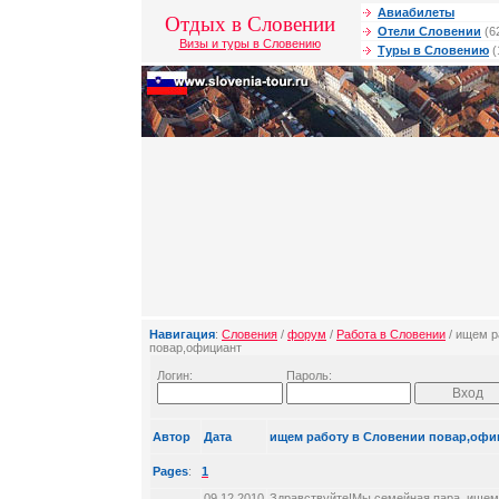
Авиабилеты
Отдых в Словении
Отели Словении
(6
Визы и туры в Словению
Туры в Словению
(
Навигация
:
Словения
/
форум
/
Работа в Словении
/ ищем р
повар,официант
Логин:
Пароль:
Автор
Дата
ищем работу в Словении повар,офи
Pages
:
1
09.12.2010
Здравствуйте!Мы семейная пара ,ищем