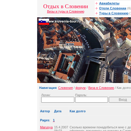
Авиабилеты
Отдых в Словении
Отели Словении
(6
Визы и туры в Словению
Туры в Словению
(
Навигация
:
Словения
/
форум
/
Виза в Словению
/ Как долго
Логин:
Пароль:
Автор
Дата
Как долго
Pages
:
1
Marusya
15.4.2007
Сколько времени понадобиться мне с до
09:03
оформить документы на поездку в Слов