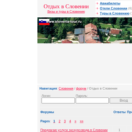
Авиабилеты
Отдых в Словении
Отели Словении
(6
Визы и туры в Словению
Туры в Словению
(
Навигация
:
Словения
/
форум
/ Отдых в Словении
Логин:
Пароль:
Форумы
Ответы
Пр
Pages
:
1
2
3
4
»
»»
Предлагаю услуги экскурсовода в Словении
1