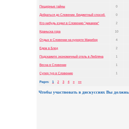
Пещерные тайны
0
Добраться до Словении. Бюджетный способ.
0
Кто-нибудь ездил в Словению "дикарем"
2
Kраньска гора
10
Отдых в Словении на курорте Марибор
4
Едем в Блед
2
Подскажите экономичный отель в Любляна
1
Весна в Словении
1
Супер тур в Словению
1
Pages
:
1
2
3
4
»
»»
Чтобы участвовать в дискуссиях Вы должны