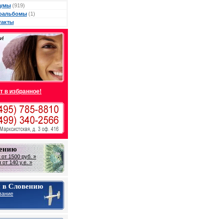
умы
(919)
оальбомы
(1)
такты
т в избранное!
вению
от 1500 руб. »
от 140 у.е. »
 в Словению
вание