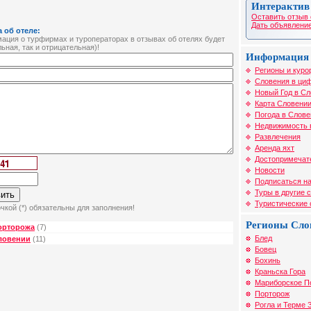
Интерактив
Оставить отзыв 
Дать объявление
 об отеле:
ция о турфирмах и туроператорах в отзывах об отелях будет
ьная, так и отрицательная)!
Информация 
Регионы и куро
Словения в циф
Новый Год в С
Карта Словени
Погода в Слове
Недвижимость 
Развлечения
Аренда яхт
Достопримечат
Новости
Подписаться на
Туры в другие 
Туристические
чкой (*) обязательны для заполнения!
Регионы Сло
орторожа
(7)
Блед
ловении
(11)
Бовец
Бохинь
Краньска Гора
Мариборское П
Порторож
Рогла и Терме 