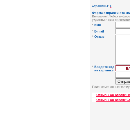
Страницы
:
1
Форма отправки отзыва
Внимание! Любая информа
удаляться (как положител
*
Имя
*
E-mail
*
Отзыв
*
Введите код
на картинке
Поля, отмеченные звездо
Отзывы об отелях П
Отзывы об отелях С