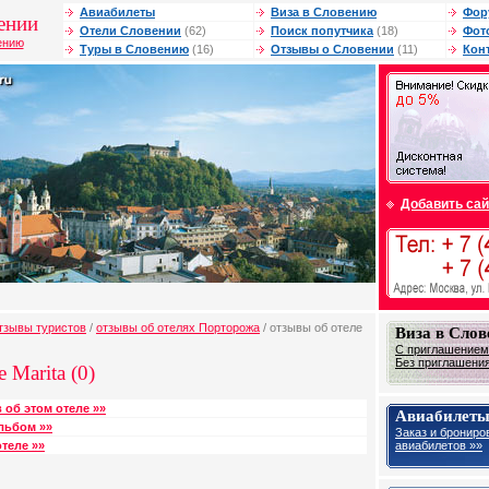
Авиабилеты
Виза в Словению
Фор
ении
Отели Словении
(62)
Поиск попутчика
(18)
Фот
ению
Туры в Словению
(16)
Отзывы о Словении
(11)
Кон
Добавить сай
тзывы туристов
/
отзывы об отелях Порторожа
/ отзывы об отеле
Виза в Сло
С приглашением 
Без приглашения 
 Marita (0)
 об этом отеле »»
Авиабилеты
льбом »»
Заказ и брониро
авиабилетов »»
теле »»