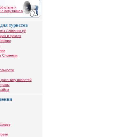
об отеле »
 о попутчике »
для туристов
рты Словении (9)
рах и фактах
ловении
и
нии
в Словении
ельности
 рассылку новостей
страны
 сайты
вении
охорье
Зрече