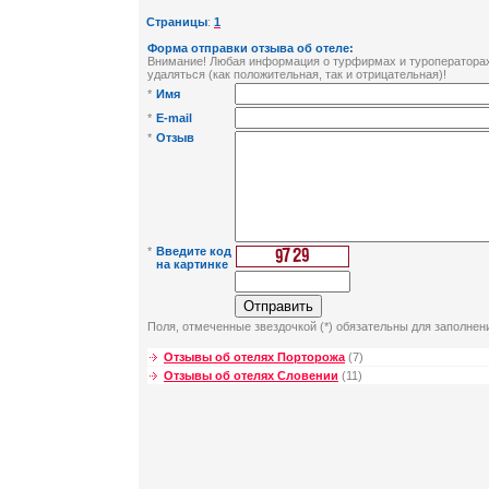
Страницы
:
1
Форма отправки отзыва об отеле:
Внимание! Любая информация о турфирмах и туроператорах 
удаляться (как положительная, так и отрицательная)!
*
Имя
*
E-mail
*
Отзыв
*
Введите код
на картинке
Поля, отмеченные звездочкой (*) обязательны для заполнен
Отзывы об отелях Порторожа
(7)
Отзывы об отелях Словении
(11)