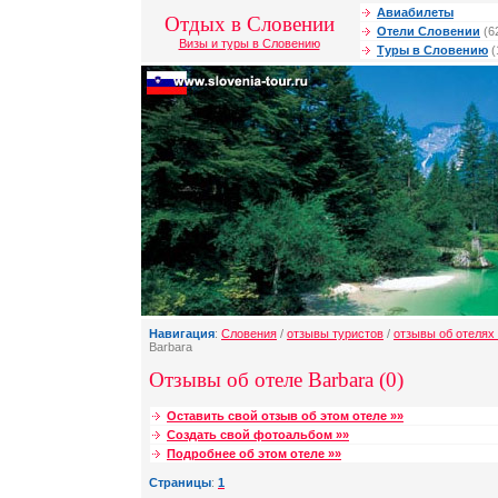
Авиабилеты
Отдых в Словении
Отели Словении
(6
Визы и туры в Словению
Туры в Словению
(
Навигация
:
Словения
/
отзывы туристов
/
отзывы об отелях
Barbara
Отзывы об отеле Barbara (0)
Оставить свой отзыв об этом отеле »»
Создать свой фотоальбом »»
Подробнее об этом отеле »»
Страницы
:
1