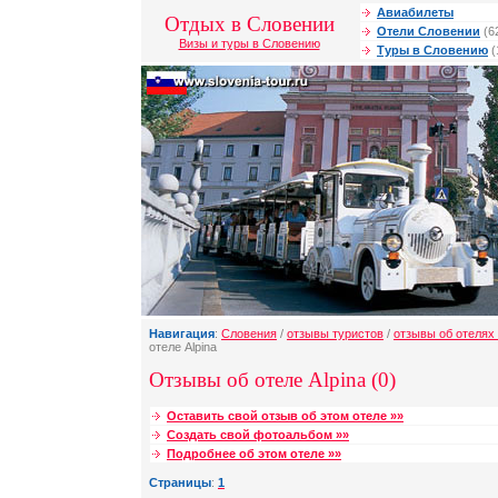
Авиабилеты
Отдых в Словении
Отели Словении
(6
Визы и туры в Словению
Туры в Словению
(
Навигация
:
Словения
/
отзывы туристов
/
отзывы об отелях
отеле Alpina
Отзывы об отеле Alpina (0)
Оставить свой отзыв об этом отеле »»
Создать свой фотоальбом »»
Подробнее об этом отеле »»
Страницы
:
1